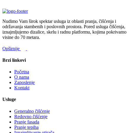
Nudimo Vam širok spektar usluga iz oblasti pranja, čišćenja i
održavanja stambenih i poslovnih prostora. Pored usluga čišćenja,
iznajmljujemo dizalice, skelu i radnu platformu, kojima pokrivamo
visine do 70 metara.
Opširnije
Brzi linkovi
Početna
O nama
Zaposlenje
Kontakt
Usluge
Generalno čišćenje
Redovno čišćenje
Pranje fasada
Pranje tepiha
Iznajmljivanje otirača