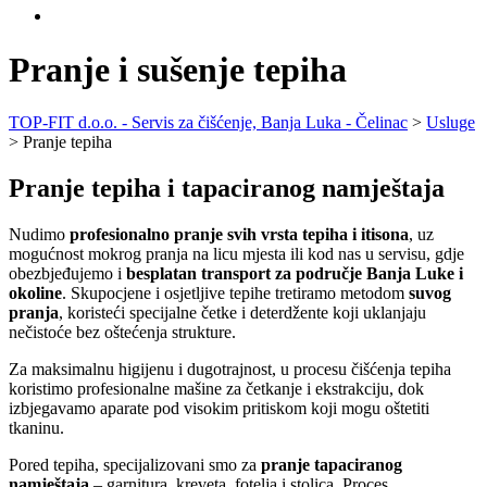
Pranje i sušenje tepiha
TOP-FIT d.o.o. - Servis za čišćenje, Banja Luka - Čelinac
>
Usluge
>
Pranje tepiha
Pranje tepiha i tapaciranog namještaja
Nudimo
profesionalno pranje svih vrsta tepiha i itisona
, uz
mogućnost mokrog pranja na licu mjesta ili kod nas u servisu, gdje
obezbjeđujemo i
besplatan transport za područje Banja Luke i
okoline
. Skupocjene i osjetljive tepihe tretiramo metodom
suvog
pranja
, koristeći specijalne četke i deterdžente koji uklanjaju
nečistoće bez oštećenja strukture.
Za maksimalnu higijenu i dugotrajnost, u procesu čišćenja tepiha
koristimo profesionalne mašine za četkanje i ekstrakciju, dok
izbjegavamo aparate pod visokim pritiskom koji mogu oštetiti
tkaninu.
Pored tepiha, specijalizovani smo za
pranje tapaciranog
namještaja
– garnitura, kreveta, fotelja i stolica. Proces