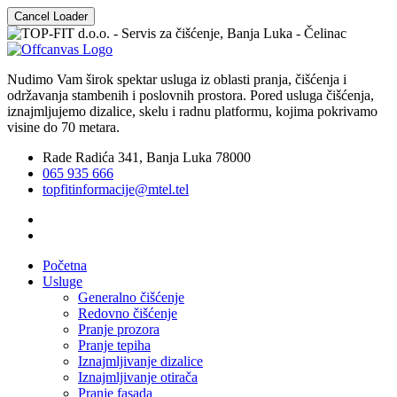
Cancel Loader
Nudimo Vam širok spektar usluga iz oblasti pranja, čišćenja i
održavanja stambenih i poslovnih prostora. Pored usluga čišćenja,
iznajmljujemo dizalice, skelu i radnu platformu, kojima pokrivamo
visine do 70 metara.
Rade Radića 341, Banja Luka 78000
065 935 666
topfitinformacije@mtel.tel
Početna
Usluge
Generalno čišćenje
Redovno čišćenje
Pranje prozora
Pranje tepiha
Iznajmljivanje dizalice
Iznajmljivanje otirača
Pranje fasada