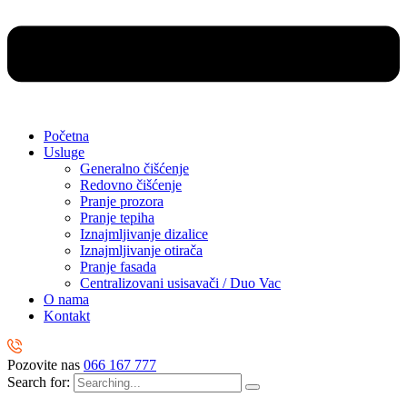
Početna
Usluge
Generalno čišćenje
Redovno čišćenje
Pranje prozora
Pranje tepiha
Iznajmljivanje dizalice
Iznajmljivanje otirača
Pranje fasada
Centralizovani usisavači / Duo Vac
O nama
Kontakt
Pozovite nas
066 167 777
Search for: